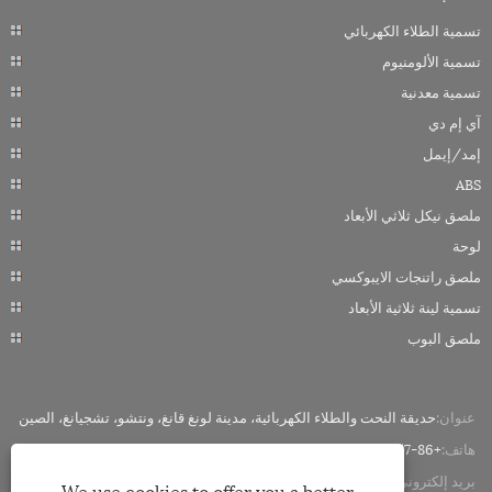
تسمية الطلاء الكهربائي
تسمية الألومنيوم
تسمية معدنية
آي إم دي
إمد/إيمل
ABS
ملصق نيكل ثلاثي الأبعاد
لوحة
ملصق راتنجات الايبوكسي
تسمية لينة ثلاثية الأبعاد
ملصق البوب
عنوان:
حديقة النحت والطلاء الكهربائية، مدينة لونغ قانغ، ونتشو، تشجيانغ، الصين
هاتف:
+86-18858882057
بريد إلكتروني:
miley@minghonglabels.com
We use cookies to offer you a better