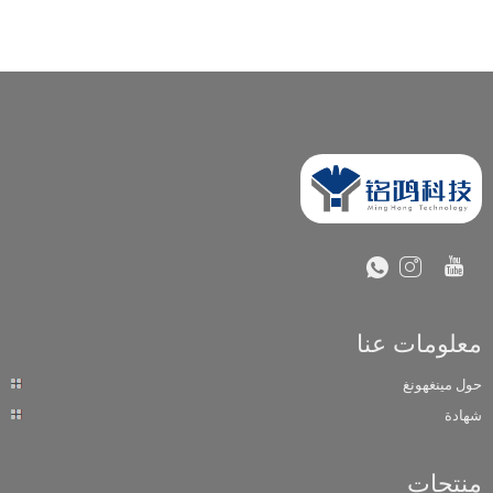
معلومات عنا
حول مينغهونغ
شهادة
منتجات