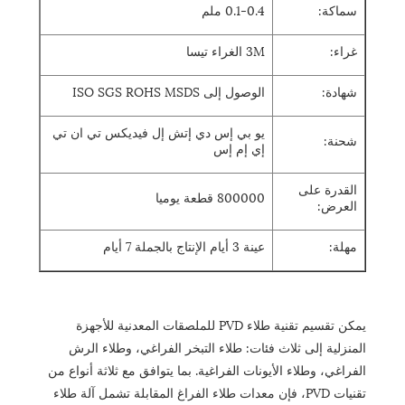
سماكة:
0.1-0.4 ملم
غراء:
3M الغراء تيسا
شهادة:
الوصول إلى ISO SGS ROHS MSDS
يو بي إس دي إتش إل فيديكس تي ان تي
شحنة:
إي إم إس
القدرة على
800000 قطعة يوميا
العرض:
مهلة:
عينة 3 أيام الإنتاج بالجملة 7 أيام
يمكن تقسيم تقنية طلاء PVD للملصقات المعدنية للأجهزة
المنزلية إلى ثلاث فئات: طلاء التبخر الفراغي، وطلاء الرش
الفراغي، وطلاء الأيونات الفراغية. بما يتوافق مع ثلاثة أنواع من
تقنيات PVD، فإن معدات طلاء الفراغ المقابلة تشمل آلة طلاء