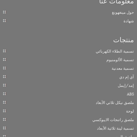
معلومات عنا
حول مينغهونغ
شهادة
منتجات
تسمية الطلاء الكهربائي
تسمية الألومنيوم
تسمية معدنية
آي إم دي
إمد/إيمل
ABS
ملصق نيكل ثلاثي الأبعاد
لوحة
ملصق راتنجات الايبوكسي
تسمية لينة ثلاثية الأبعاد
ملصق البوب