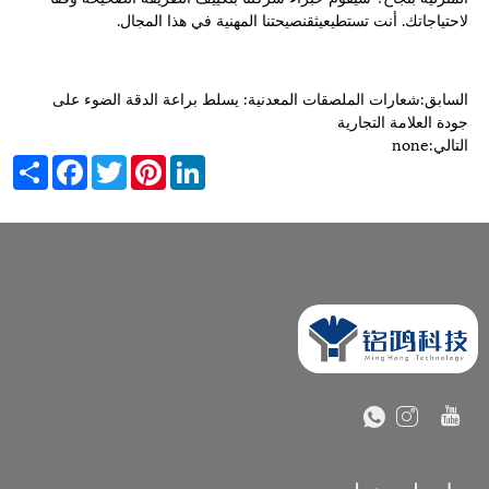
لاحتياجاتك. أنت تستطيع
يثق
نصيحتنا المهنية في هذا المجال.
السابق:
شعارات الملصقات المعدنية: يسلط براعة الدقة الضوء على
جودة العلامة التجارية
التالي:
none
Share
Facebook
Twitter
Pinterest
LinkedIn