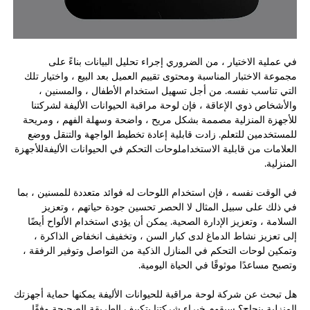
في عملية الاختيار ، من الضروري إجراء تحليل البيانات بناءً على
مجموعة الاختبار المناسبة ومحتوى تقييم العميل بعد البيع ، واختيار تلك
التي تناسب نفسه. من أجل تسهيل استخدام الأطفال ، والمسنين ،
والأشخاص ذوي الإعاقة ، فإن لوحة مراقبة الحيوانات الأليفة لشركتنا
للأجهزة المنزلية مصممة بشكل مريح ، واضحة وسهلة الفهم ، ومريحة
للمستخدمين للتعلم. زادت قابلية إعادة تخطيط الواجهة والتنقل ووضع
العلامات من قابلية الاستخدام
لوحات التحكم في الحيوانات الأليفة
للأجهزة
المنزلية.
في الوقت نفسه ، فإن استخدام اللوحات له فوائد متعددة للمسنين ، بما
في ذلك على سبيل المثال لا الحصر تحسين جودة حياتهم ، وتعزيز
السلامة ، وتعزيز الإدارة الصحية. يمكن أن يؤدي استخدام الألواح أيضًا
إلى تعزيز نشاط الدماغ لدى كبار السن ، وتخفيف انخفاض الذاكرة ،
وتمكين لوحات التحكم في المنازل الذكية من التواصل وتوفير الرفقة ،
وتصبح مساعدًا موثوقًا في الحياة اليومية.
هل تبحث عن شركة لوحة مراقبة للحيوانات الأليفة يمكنها حماية أجهزتك
المنزلية بنجاح؟ سيقوم خبراء شركتنا بتكييف الطريقة الصحيحة وفقًا