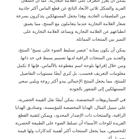
الفريد والشكل ثلاثي الأبعاد الناتج عن قطع الماس أكثر جاذبية
من الملصقات العادية. وهذا يجعل المستهلكين يتذكرون بسرعة
شعار العلامة التجارية عندما يتعاملون مع المنتج، مما يعمق
انطباعهم عن العلامة التجارية ويساعد العلامة التجارية على
التميز بين المنتجات المماثلة.
يمكن أن يكون بمثابة "عنصر تسليط الضوء على نسيج" المنتج،
والعديد من المنتجات الراقية لديها تصميم بسيط في حد ذاتها.
ومن خلال إقرانها بلوحة اسم مقطوعة بالألماس، فإنها لا تكمل
معلومات التعريف فحسب، بل تُثري أيضًا مستويات التفاصيل
للمنتج، مما يجعل المنتج الإجمالي يبدو أكثر روعة ويلبي سعي
المستهلكين إلى الشعور بالجودة.
في السيناريوهات المخصصة، يمكن أيضًا نقل القيمة الحصرية،
على سبيل المثال، الهدايا المخصصة للمؤسسة، وصناديق الهدايا
الراقية، والمنتجات ذات الإصدار المحدود، ويمكن لتقنية القطع
الفريدة للوحات الأسماء أن تسلط الضوء على الطبيعة الحصرية
للتخصيص، مما يجعل المنتجات أكثر أهمية كتذكارات ولها قيمة
تحصيل أكبر.