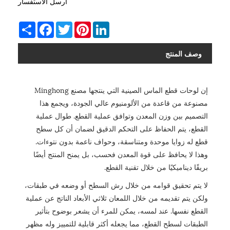
أرسل الاستفسار
Share
Facebook
Twitter
Pinterest
LinkedIn
وصف المنتج
إن لوحات قطع الماس الصينية التي ينتجها مصنع Minghong
مصنوعة من قاعدة من الألومنيوم عالي الجودة، ويجمع هذا
التصميم بين وزن المعدن وتوافق عملية القطع. طوال عملية
القطع، يتم الحفاظ على التحكم الدقيق لضمان أن كل سطح
قطع له زوايا موحدة ومتناسقة، وحواف ناعمة بدون نتوءات.
وهذا لا يحافظ على قوة المعدن فحسب، بل يمنح المنتج أيضًا
بريقًا ديناميكيًا من خلال تقنية القطع.
لا يتم تحقيق قوامه من خلال رش السطح أو وضعه في طبقات،
ولكن يتم تقديمه من خلال اللمعان ثلاثي الأبعاد الناتج عن عملية
القطع نفسها. عند لمسه، يمكن للمرء أن يشعر بوضوح بتأثير
الطبقات لسطح القطع، مما يجعله أكثر قابلية للتمييز وله مظهر