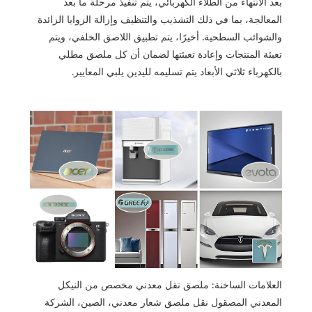
بعد الانتهاء من الطلاء الكهربائي، يتم تنفيذ مرحلة ما بعد
المعالجة، بما في ذلك التشذيب والتنظيف وإزالة الزوايا الزائدة
والشوائب السطحية. أخيرًا، يتم تطبيق اللاصق الخلفي، ويتم
تعبئة المنتجات وإعادة تعبئتها لضمان أن كل ملصق مطلي
بالكهرباء ثلاثي الأبعاد يتم تسليمه لليدين يلبي المعايير.
العلامات الساخنة: ملصق نقل معدني مخصص من النيكل
المعدني المصقول نقل ملصق شعار معدني، الصين، الشركة