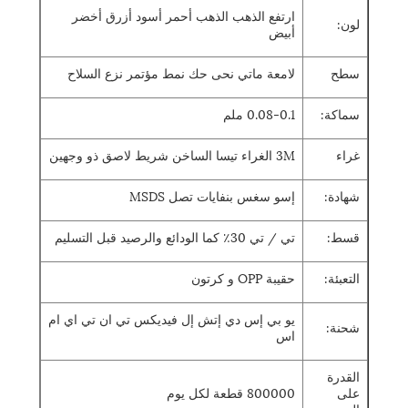
ارتفع الذهب الذهب أحمر أسود أزرق أخضر
لون:
أبيض
سطح
لامعة ماتي نحى حك نمط مؤتمر نزع السلاح
سماكة:
0.08-0.1 ملم
غراء
3M الغراء تيسا الساخن شريط لاصق ذو وجهين
شهادة:
إسو سغس بنفايات تصل MSDS
قسط:
تي / تي 30٪ كما الودائع والرصيد قبل التسليم
التعبئة:
حقيبة OPP و كرتون
يو بي إس دي إتش إل فيديكس تي ان تي اي ام
شحنة:
اس
القدرة
على
800000 قطعة لكل يوم