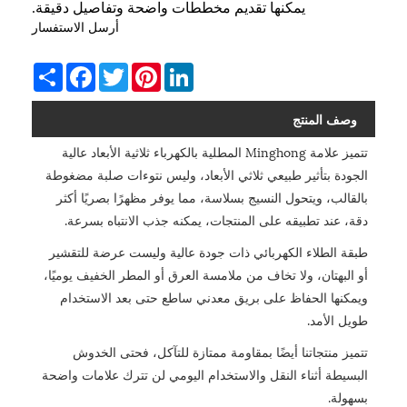
يمكنها تقديم مخططات واضحة وتفاصيل دقيقة.
أرسل الاستفسار
Share
Facebook
Twitter
Pinterest
LinkedIn
وصف المنتج
تتميز علامة Minghong المطلية بالكهرباء ثلاثية الأبعاد عالية
الجودة بتأثير طبيعي ثلاثي الأبعاد، وليس نتوءات صلبة مضغوطة
بالقالب، ويتحول النسيج بسلاسة، مما يوفر مظهرًا بصريًا أكثر
دقة، عند تطبيقه على المنتجات، يمكنه جذب الانتباه بسرعة.
طبقة الطلاء الكهربائي ذات جودة عالية وليست عرضة للتقشير
أو البهتان، ولا تخاف من ملامسة العرق أو المطر الخفيف يوميًا،
ويمكنها الحفاظ على بريق معدني ساطع حتى بعد الاستخدام
طويل الأمد.
تتميز منتجاتنا أيضًا بمقاومة ممتازة للتآكل، فحتى الخدوش
البسيطة أثناء النقل والاستخدام اليومي لن تترك علامات واضحة
بسهولة.