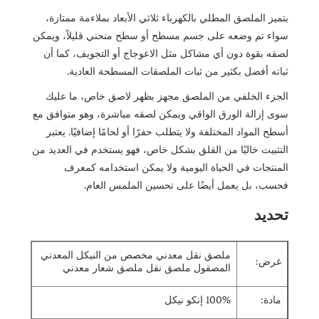
يتميز الملصق المطلي بالكهرباء ثلاثي الأبعاد بملاءمة ممتازة،
سواء تم وضعه على جسم مسطح أو سطح منحني قليلاً، ويمكن
لصقه بقوة دون أي مشاكل مثل الاعوجاج أو التجويف، كما أن
ثباته أفضل بكثير من ثبات الملصقات المسطحة العادية.
الجزء الخلفي من الملصق مجهز بظهر لاصق خاص، ما عليك
سوى إزالة الورق الواقي ويمكن لصقه مباشرة، وهو متوافق مع
أسطح المواد المختلفة ولا يتطلب حفرًا أو لحامًا إضافيًا. يعتبر
التثبيت خاليًا من القلق بشكل خاص، فهو يستخدم في العديد من
المنتجات في الحياة اليومية ولا يمكن استخدامه كمعرف
فحسب، بل يعمل أيضًا على تحسين الملمس العام.
تحديد
ملصق نقل معدني مخصص من النيكل المعدني
غرض:
المصقول ملصق نقل ملصق شعار معدني
مادة:
100% إنكو نيكل