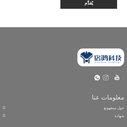
معلومات عنا
حول مينغهونغ
شهادة