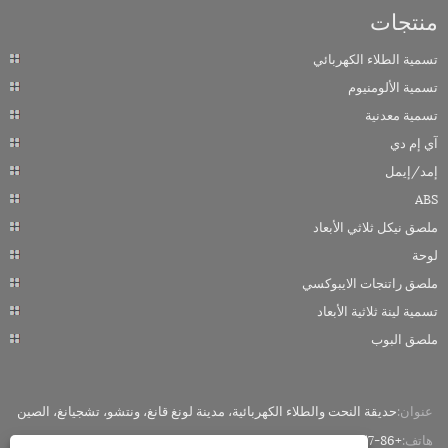
منتجات
تسمية الطلاء الكهربائي
تسمية الألومنيوم
تسمية معدنية
آي إم دي
إمد/إيمل
ABS
ملصق نيكل ثلاثي الأبعاد
لوحة
ملصق راتنجات الايبوكسي
تسمية لينة ثلاثية الأبعاد
ملصق البوب
عنوان:
حديقة النحت والطلاء الكهربائية، مدينة لونغ قانغ، ونتشو، تشجيانغ، الصين
هاتف:
+86-18858882057