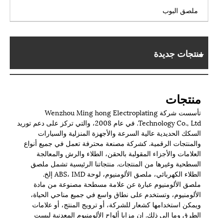
ملصق البوب
منتجات جديدة
منتجات
تأسست شركة Wenzhou Ming hong Electroplating
Technology Co., Ltd. في عام 2008، والتي تركز على دعم توريد
السكك الحديدية عالية السرعة والأجهزة المنزلية والسيارات
والمنتجات الرقمية. كشركة مصنعة محترفة تعمل في جميع أنواع
العلامات والأجزاء المقولبة بالحقن، الطلاء والرش والمعالجة
السطحية وغيرها من المنتجات. منتجاتنا الرئيسية تشمل ملصق
الطلاء الكهربائي، ملصق الألومنيوم، لوحة ABS، IMD إلخ.
ملصق الألومنيوم عبارة عن علامة مسطحة مصنوعة من مادة
الألومنيوم، وتستخدم على نطاق واسع في جميع مناحي الحياة،
ويمكن استخدامها كشعار للشركة، أو ترويج المنتج، أو علامات
الطرق وما إلى ذلك. إن مزايا ألواح الألومنيوم المعدنية ليست