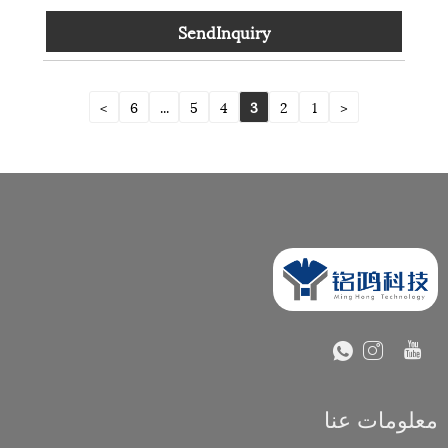
SendInquiry
>
6
...
5
4
3
2
1
<
معلومات عنا