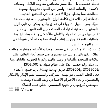
جميلة فحسب، بل أيضًا تتميز بخصائص مقاومة التآكل، ومضادة
الأكسدة، والمتانة الجيدة، وليس من السهل تشويهها، وسهلة
المعالجة، مما يجعلها جزءًا لا غنى عنه في المجتمع الحديث.
بالإضافة إلى ذلك، فإن تكلفة ألواح الألومنيوم المعدنية منخفضة
نسبيًا، ومن السهل إنتاجها على نطاق واسع. يمكن أن تلبي ألواح
الألومنيوم المعدنية احتياجات المستخدمين المختلفين، ويمكن
تخصيصها من حيث المواد والألوان والأشكال والخطوط، الخ وفقا
لمتطلبات العملاء. ويتزايد إنتاجه أيضًا، مما يجعله أكثر شيوعًا في
الحياة اليومية للناس.
Ming hong متخصص في تصنيع المعدات الأصلية ومشاريع معالجة
الطلاء الكهربائي، والتي يتم تصديرها في جميع أنحاء العالم، مثل
الولايات المتحدة وألمانيا وروسيا والهند وكوريا الجنوبية واليابان وما
إلى ذلك. وقد حصلنا أيضًا على نظام شهادات ISO14001
وISO45001 وISO9001. فريق Ming hong يريد جميع الأعضاء
جعل الحلم الصيني هو مهمة الشركة، والتمسك بقيم الإيثار والابتكار
والتحسين، واتخاذ الاحترام الاجتماعي وثقة العملاء وسعادة
الموظفين كرؤيتهم، والجهود المستمرة لخلق قيمة للعملاء!
View as