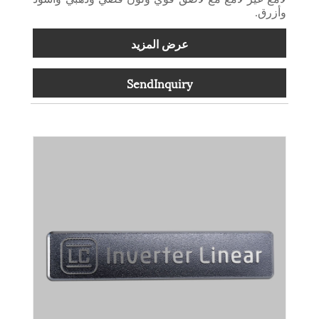
وأزرق.
عرض المزيد
SendInquiry